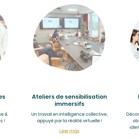
es
Ateliers de sensibilisation
immersifs
se &
Un travail en intelligence collective,
Décou
s !
appuyé par la réalité virtuelle !
ob
iden
Leer más